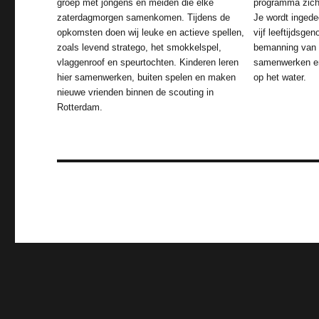
groep met jongens en meiden die elke
programma zich 
zaterdagmorgen samenkomen. Tijdens de
Je wordt ingede
opkomsten doen wij leuke en actieve spellen,
vijf leeftijdsge
zoals levend stratego, het smokkelspel,
bemanning van e
vlaggenroof en speurtochten. Kinderen leren
samenwerken en
hier samenwerken, buiten spelen en maken
op het water.
nieuwe vrienden binnen de scouting in
Rotterdam.