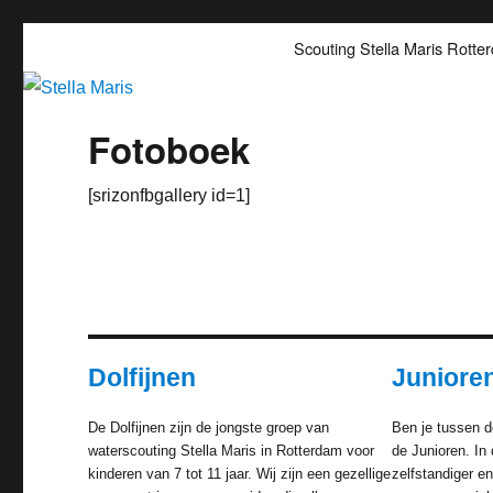
Stella Maris
Scoutinggroep Stella Maris Rotterdam
Scouting Stella Maris Rotte
Fotoboek
[srizonfbgallery id=1]
Dolfijnen
Juniore
De Dolfijnen zijn de jongste groep van
Ben je tussen d
waterscouting Stella Maris in Rotterdam voor
de Junioren. In
kinderen van 7 tot 11 jaar. Wij zijn een gezellige
zelfstandiger e