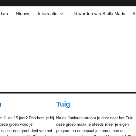
rdam
Nieuws
Informatie
Lid worden van Stella Maris
S
n
Tuig
e 11 en 15 jaar? Dan kom je bij
Na de Junioren stroom je door naar het Tuig. 
 deze groep word je
deze groep maak je steeds meer je eigen
n speelt een groot deel van het
programma en bepaal je samen hoe de