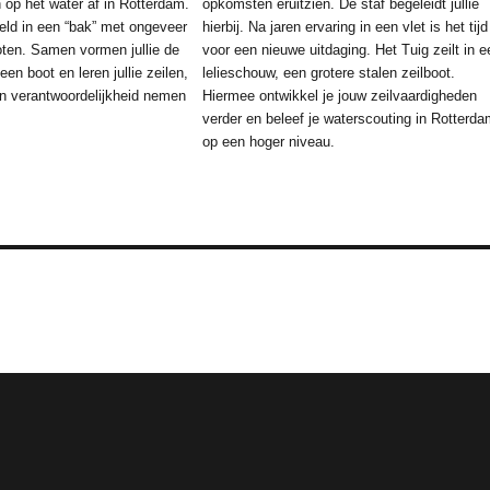
op het water af in Rotterdam.
opkomsten eruitzien. De staf begeleidt jullie
eld in een “bak” met ongeveer
hierbij. Na jaren ervaring in een vlet is het tijd
noten. Samen vormen jullie de
voor een nieuwe uitdaging. Het Tuig zeilt in e
en boot en leren jullie zeilen,
lelieschouw, een grotere stalen zeilboot.
 verantwoordelijkheid nemen
Hiermee ontwikkel je jouw zeilvaardigheden
verder en beleef je waterscouting in Rotterda
op een hoger niveau.