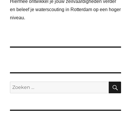
Hiermee ontwikkel je jouw zeilvaardigheden verder
en beleef je waterscouting in Rotterdam op een hoger
niveau.
ZO
Zoeken
naar: