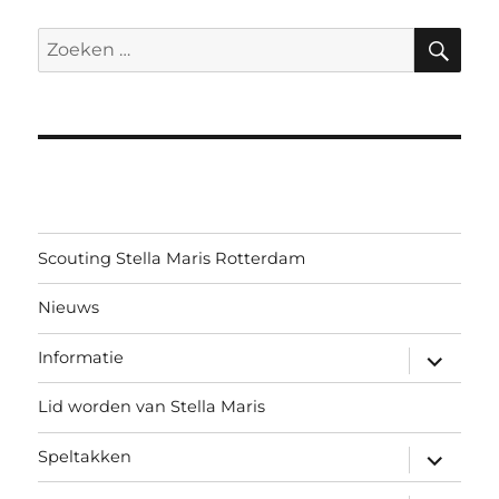
ZO
Zoeken
naar:
Scouting Stella Maris Rotterdam
Nieuws
submen
Informatie
uitvouw
Lid worden van Stella Maris
submen
Speltakken
uitvouw