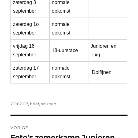
zaterdag 3
normale
september
opkomst
zaterdag 1o
normale
september
opkomst
vrijdag 16
Junioren en
18-uursrace
september
Tuig
zaterdag 17
normale
Dolfijnen
september
opkomst
Tags
20162017
,
brief
,
seizoen
Bericht
VORIGE
navigatie
Foto’s zomerkamp Junioren
Vorig