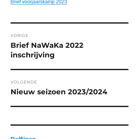
Brief voorjaarskamp 2023
Bericht
VORIGE
navigatie
Brief NaWaKa 2022
Vorig
bericht:
inschrijving
VOLGENDE
Nieuw seizoen 2023/2024
Volgend
bericht: