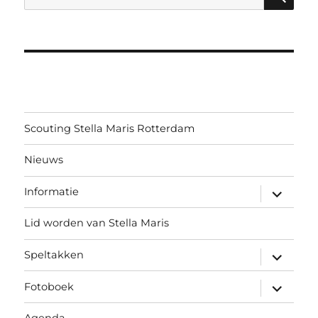
naar:
Scouting Stella Maris Rotterdam
Nieuws
submen
Informatie
uitvouw
Lid worden van Stella Maris
submen
Speltakken
uitvouw
submen
Fotoboek
uitvouw