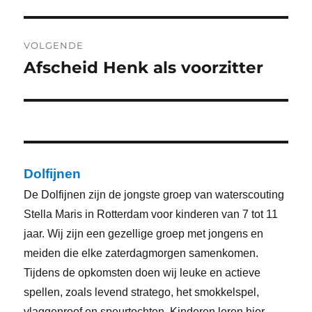
bericht:
VOLGENDE
Afscheid Henk als voorzitter
Volgend
bericht:
Dolfijnen
De Dolfijnen zijn de jongste groep van waterscouting
Stella Maris in Rotterdam voor kinderen van 7 tot 11
jaar. Wij zijn een gezellige groep met jongens en
meiden die elke zaterdagmorgen samenkomen.
Tijdens de opkomsten doen wij leuke en actieve
spellen, zoals levend stratego, het smokkelspel,
vlaggenroof en speurtochten. Kinderen leren hier