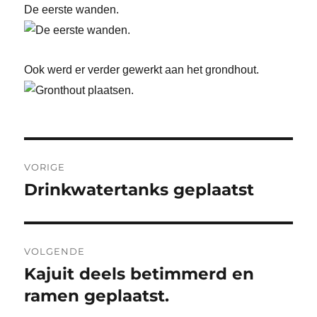
De eerste wanden.
Ook werd er verder gewerkt aan het grondhout.
Bericht
VORIGE
navigatie
Drinkwatertanks geplaatst
Vorig
bericht:
VOLGENDE
Kajuit deels betimmerd en
Volgend
bericht:
ramen geplaatst.