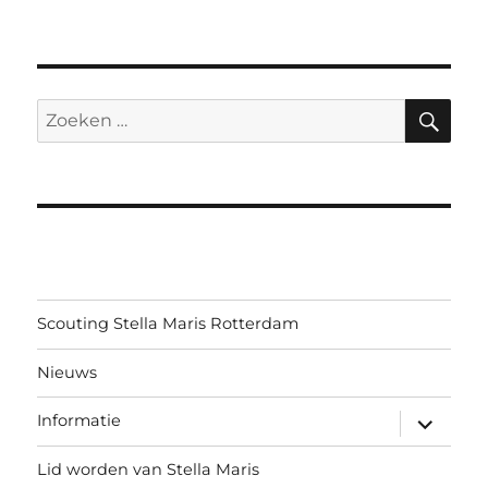
ZO
Zoeken
naar:
Scouting Stella Maris Rotterdam
Nieuws
submen
Informatie
uitvouw
Lid worden van Stella Maris