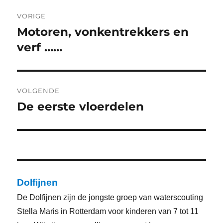
Bericht
VORIGE
navigatie
Motoren, vonkentrekkers en
Vorig
bericht:
verf ……
VOLGENDE
De eerste vloerdelen
Volgend
bericht:
Dolfijnen
De Dolfijnen zijn de jongste groep van waterscouting
Stella Maris in Rotterdam voor kinderen van 7 tot 11