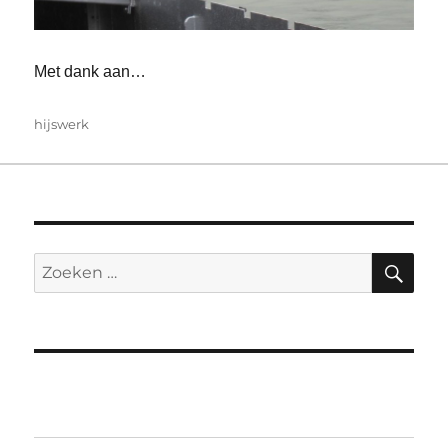
Met dank aan…
Tags
hijswerk
ZO
Zoeken
naar: