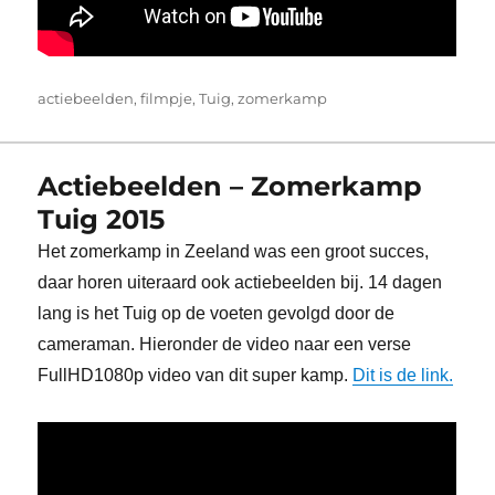
Tags
actiebeelden
,
filmpje
,
Tuig
,
zomerkamp
Actiebeelden – Zomerkamp
Tuig 2015
Het zomerkamp in Zeeland was een groot succes,
daar horen uiteraard ook actiebeelden bij. 14 dagen
lang is het Tuig op de voeten gevolgd door de
cameraman. Hieronder de video naar een verse
FullHD1080p video van dit super kamp.
Dit is de link.