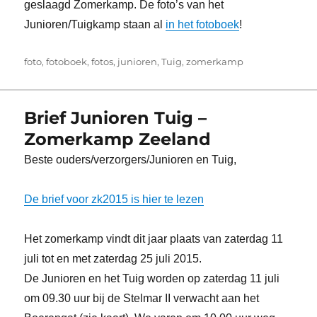
geslaagd Zomerkamp. De foto’s van het
Junioren/Tuigkamp staan al
in het fotoboek
!
Tags
foto
,
fotoboek
,
fotos
,
junioren
,
Tuig
,
zomerkamp
Brief Junioren Tuig –
Zomerkamp Zeeland
Beste ouders/verzorgers/Junioren en Tuig,
De brief voor zk2015 is hier te lezen
Het zomerkamp vindt dit jaar plaats van zaterdag 11
juli tot en met zaterdag 25 juli 2015.
De Junioren en het Tuig worden op zaterdag 11 juli
om 09.30 uur bij de Stelmar II verwacht aan het