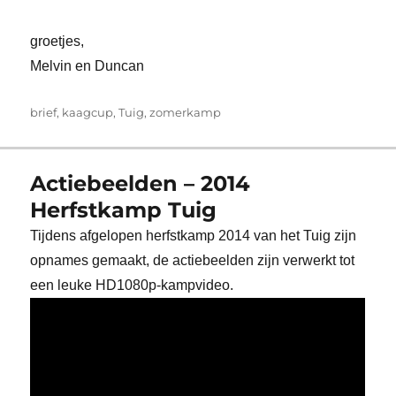
groetjes,
Melvin en Duncan
Tags
brief
,
kaagcup
,
Tuig
,
zomerkamp
Actiebeelden – 2014
Herfstkamp Tuig
Tijdens afgelopen herfstkamp 2014 van het Tuig zijn
opnames gemaakt, de actiebeelden zijn verwerkt tot
een leuke HD1080p-kampvideo.