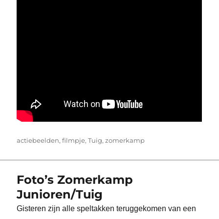
Tags
actiebeelden
,
filmpje
,
Tuig
,
zomerkamp
Foto’s Zomerkamp
Junioren/Tuig
Gisteren zijn alle speltakken teruggekomen van een