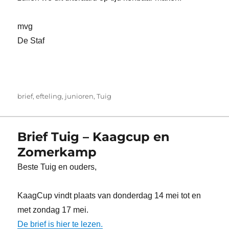
mvg
De Staf
Tags
brief
,
efteling
,
junioren
,
Tuig
Brief Tuig – Kaagcup en
Zomerkamp
Beste Tuig en ouders,
KaagCup vindt plaats van donderdag 14 mei tot en
met zondag 17 mei.
De brief is hier te lezen.