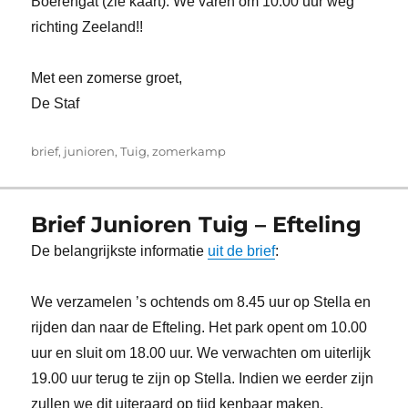
Boerengat (zie kaart). We varen om 10.00 uur weg
richting Zeeland!!
Met een zomerse groet,
De Staf
Tags
brief
,
junioren
,
Tuig
,
zomerkamp
Brief Junioren Tuig – Efteling
De belangrijkste informatie
uit de brief
:
We verzamelen ’s ochtends om 8.45 uur op Stella en
rijden dan naar de Efteling. Het park opent om 10.00
uur en sluit om 18.00 uur. We verwachten om uiterlijk
19.00 uur terug te zijn op Stella. Indien we eerder zijn
zullen we dit uiteraard op tijd kenbaar maken.