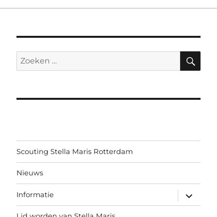
ZO
Zoeken
naar:
Scouting Stella Maris Rotterdam
Nieuws
submen
Informatie
uitvouw
Lid worden van Stella Maris