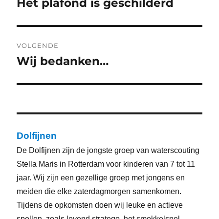
Het plafond is geschilderd
Vorig
bericht:
VOLGENDE
Wij bedanken…
Volgend
bericht:
Dolfijnen
De Dolfijnen zijn de jongste groep van waterscouting
Stella Maris in Rotterdam voor kinderen van 7 tot 11
jaar. Wij zijn een gezellige groep met jongens en
meiden die elke zaterdagmorgen samenkomen.
Tijdens de opkomsten doen wij leuke en actieve
spellen, zoals levend stratego, het smokkelspel,