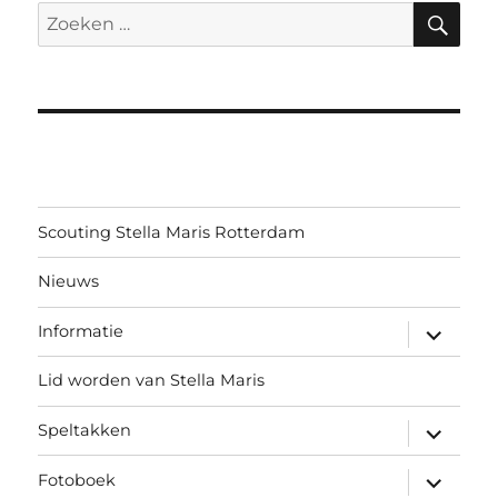
ZO
Zoeken
naar:
Scouting Stella Maris Rotterdam
Nieuws
submen
Informatie
uitvouw
Lid worden van Stella Maris
submen
Speltakken
uitvouw
submen
Fotoboek
uitvouw