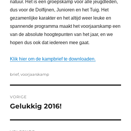
natuur. Het is een groepskamp voor alle jeugdleden,
dus voor de Dolfijnen, Junioren en het Tuig. Het
gezamenlijke karakter en het altijd weer leuke en
spannende programma maakt het voorjaarskamp een
van de absolute hoogtepunten van het jaar, en we
hopen dus ook dat iedereen mee gaat.
Klik hier om de kampbrief te downloaden.
Tags
brief
,
voorjaarskamp
Bericht
VORIGE
navigatie
Gelukkig 2016!
Vorig
bericht: