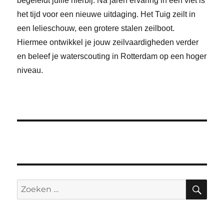
begeleidt jullie hierbij. Na jaren ervaring in een vlet is
het tijd voor een nieuwe uitdaging. Het Tuig zeilt in
een lelieschouw, een grotere stalen zeilboot.
Hiermee ontwikkel je jouw zeilvaardigheden verder
en beleef je waterscouting in Rotterdam op een hoger
niveau.
ZO
Zoeken
naar: