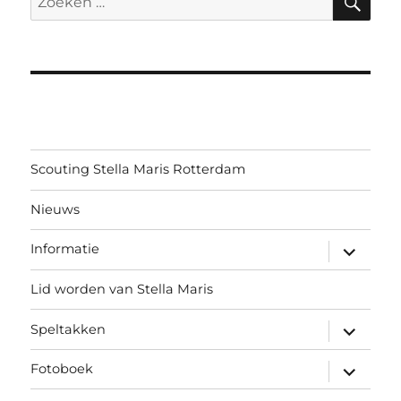
naar:
Scouting Stella Maris Rotterdam
Nieuws
submen
Informatie
uitvouw
Lid worden van Stella Maris
submen
Speltakken
uitvouw
submen
Fotoboek
uitvouw