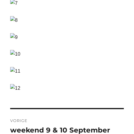
Bericht
VORIGE
navigatie
weekend 9 & 10 September
Vorig