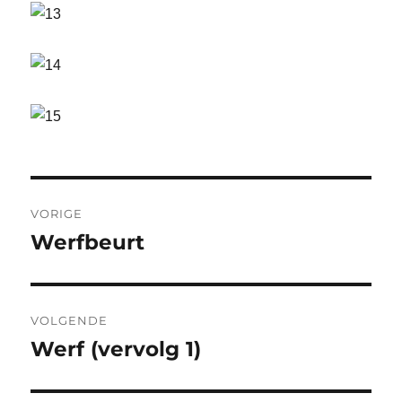
Bericht
VORIGE
navigatie
Werfbeurt
Vorig
bericht:
VOLGENDE
Werf (vervolg 1)
Volgend
bericht: