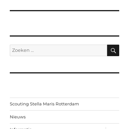
ZO
Zoeken
naar:
Scouting Stella Maris Rotterdam
Nieuws
submen