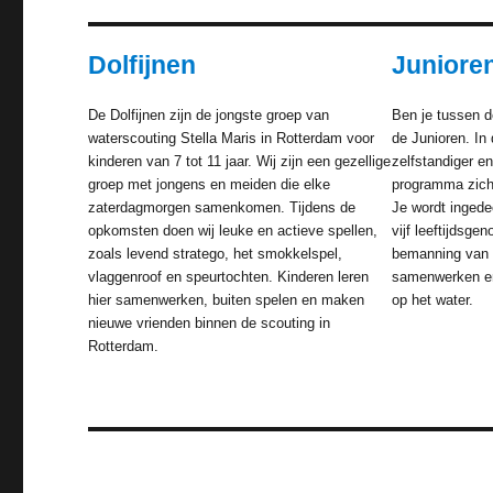
Dolfijnen
Juniore
De Dolfijnen zijn de jongste groep van
Ben je tussen d
waterscouting Stella Maris in Rotterdam voor
de Junioren. In
kinderen van 7 tot 11 jaar. Wij zijn een gezellige
zelfstandiger e
groep met jongens en meiden die elke
programma zich 
zaterdagmorgen samenkomen. Tijdens de
Je wordt ingede
opkomsten doen wij leuke en actieve spellen,
vijf leeftijdsge
zoals levend stratego, het smokkelspel,
bemanning van e
vlaggenroof en speurtochten. Kinderen leren
samenwerken en
hier samenwerken, buiten spelen en maken
op het water.
nieuwe vrienden binnen de scouting in
Rotterdam.