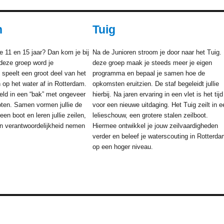
n
Tuig
e 11 en 15 jaar? Dan kom je bij
Na de Junioren stroom je door naar het Tuig. 
 deze groep word je
deze groep maak je steeds meer je eigen
n speelt een groot deel van het
programma en bepaal je samen hoe de
op het water af in Rotterdam.
opkomsten eruitzien. De staf begeleidt jullie
eld in een “bak” met ongeveer
hierbij. Na jaren ervaring in een vlet is het tijd
noten. Samen vormen jullie de
voor een nieuwe uitdaging. Het Tuig zeilt in e
en boot en leren jullie zeilen,
lelieschouw, een grotere stalen zeilboot.
 verantwoordelijkheid nemen
Hiermee ontwikkel je jouw zeilvaardigheden
verder en beleef je waterscouting in Rotterda
op een hoger niveau.