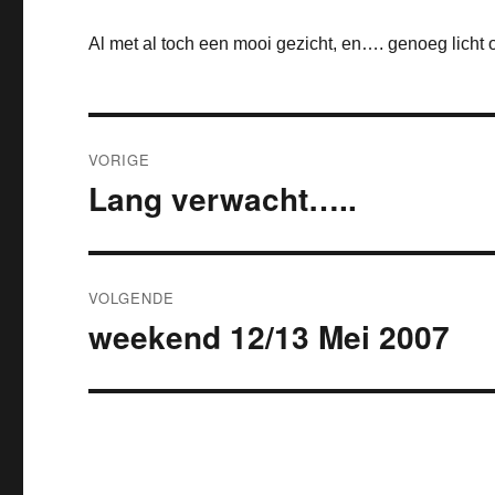
Al met al toch een mooi gezicht, en…. genoeg licht o
Bericht
VORIGE
navigatie
Lang verwacht…..
Vorig
bericht:
VOLGENDE
weekend 12/13 Mei 2007
Volgend
bericht: