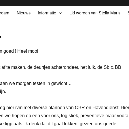
erdam
Nieuws
Informatie
Lid worden van Stella Maris
7
en goed ! Heel mooi
af te maken, de deurtjes achterondeer, het luik, de Sb & BB
en gaan we morgen testen in gewicht…
jn.
 weg hier ivm met diverse plannen van OBR en Havendienst. Hie
n we hopen op een voor ons, logistiek, preventieve maar voora
e ligplaats. Ik denk dat dit gaat lukken, gezien ons goede