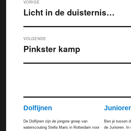
VORIGE
navigatie
Licht in de duisternis…
Vorig
bericht:
VOLGENDE
Pinkster kamp
Volgend
bericht:
Dolfijnen
Juniore
De Dolfijnen zijn de jongste groep van
Ben je tussen d
waterscouting Stella Maris in Rotterdam voor
de Junioren. In