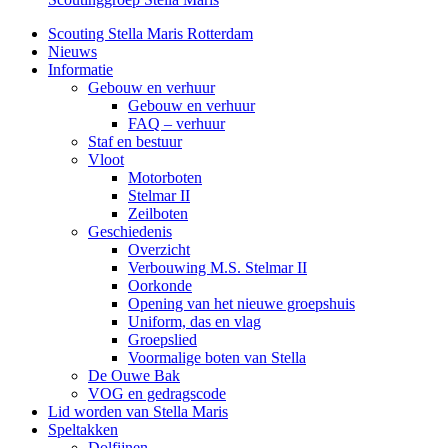
Scouting Stella Maris Rotterdam
Nieuws
Informatie
Gebouw en verhuur
Gebouw en verhuur
FAQ – verhuur
Staf en bestuur
Vloot
Motorboten
Stelmar II
Zeilboten
Geschiedenis
Overzicht
Verbouwing M.S. Stelmar II
Oorkonde
Opening van het nieuwe groepshuis
Uniform, das en vlag
Groepslied
Voormalige boten van Stella
De Ouwe Bak
VOG en gedragscode
Lid worden van Stella Maris
Speltakken
Dolfijnen