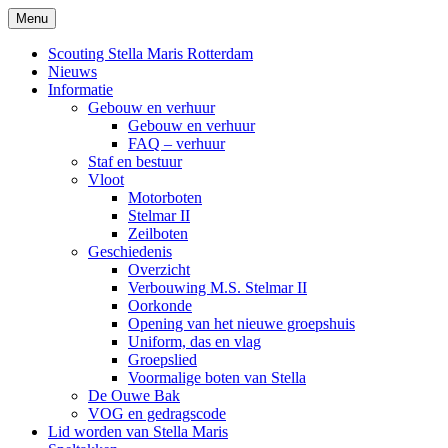
Ga
Menu
Stella Maris
Scoutinggroep Stella Maris Rotterdam
naar
de
Scouting Stella Maris Rotterdam
inhoud
Nieuws
Informatie
Gebouw en verhuur
Gebouw en verhuur
FAQ – verhuur
Staf en bestuur
Vloot
Motorboten
Stelmar II
Zeilboten
Geschiedenis
Overzicht
Verbouwing M.S. Stelmar II
Oorkonde
Opening van het nieuwe groepshuis
Uniform, das en vlag
Groepslied
Voormalige boten van Stella
De Ouwe Bak
VOG en gedragscode
Lid worden van Stella Maris