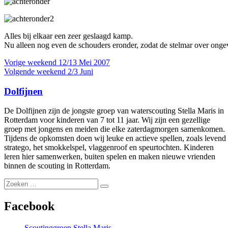
Alles bij elkaar een zeer geslaagd kamp.
Nu alleen nog even de schouders eronder, zodat de stelmar over ongeve
Bericht
Vorig
Vorige
weekend 12/13 Mei 2007
bericht:
Volgend
Volgende
weekend 2/3 Juni
navigatie
bericht:
Dolfijnen
De Dolfijnen zijn de jongste groep van waterscouting Stella Maris in
Rotterdam voor kinderen van 7 tot 11 jaar. Wij zijn een gezellige
groep met jongens en meiden die elke zaterdagmorgen samenkomen.
Tijdens de opkomsten doen wij leuke en actieve spellen, zoals levend
stratego, het smokkelspel, vlaggenroof en speurtochten. Kinderen
leren hier samenwerken, buiten spelen en maken nieuwe vrienden
binnen de scouting in Rotterdam.
Zoeken
Zoeken
naar:
Facebook
Scoutinggroep Stella Maris