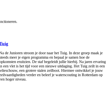
unctioneren.
Tuig
Na de Junioren stroom je door naar het Tuig. In deze groep maak je
steeds meer je eigen programma en bepaal je samen hoe de
opkomsten eruitzien. De staf begeleidt jullie hierbij. Na jaren ervaring
in een vlet is het tijd voor een nieuwe uitdaging. Het Tuig zeilt in een
lelieschouw, een grotere stalen zeilboot. Hiermee ontwikkel je jouw
zeilvaardigheden verder en beleef je waterscouting in Rotterdam op
een hoger niveau.