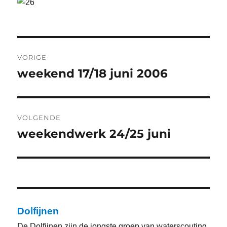
Bericht
VORIGE
navigatie
weekend 17/18 juni 2006
Vorig
bericht:
VOLGENDE
weekendwerk 24/25 juni
Volgend
bericht:
Dolfijnen
De Dolfijnen zijn de jongste groep van waterscouting