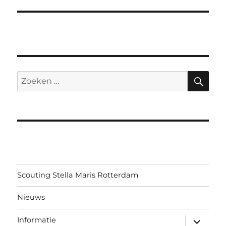
ZO
Zoeken
naar:
Scouting Stella Maris Rotterdam
Nieuws
submen
Informatie